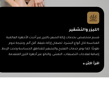
الليزر والتشقير
قسم متخصص بخدمات إزالة الشعر بالليزر عبر أحدث الأجهزة العالمية
Digital Marketing Design
3D Designs
المناسبة لكل أنواع البشرة، لضمان إزالة دقيقة، أقل ألم، ونتيجة تدوم
طويلًا. كما نوفر خدمات التفتيح والتشقير للمناطق الحساسة وتحت الإبط،
We're a full-service design agency specializing in branding, web
We're a full-service design agency specializing in branding, web
إضافة لعلاجات التصبغات، النمش، والتاتو عبر أجهزة الليزر المتقدمة.
design, and creative strategies that elevate businesses.
design, and creative strategies that elevate businesses.
اقرأ اكثر
Read More
Read More