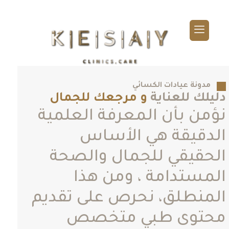
ا
م
مدونة عيادات الكسائي
خ
يلك للعناية
و مرجعك للجمال
ا
من بأن المعرفة العلمية
ا
دقيقة هي الأساس
ع
حقيقي للجمال والصحة
ف
مستدامة ، ومن هذا
منطلق، نحرص على تقديم
حتوى طبي متخصص