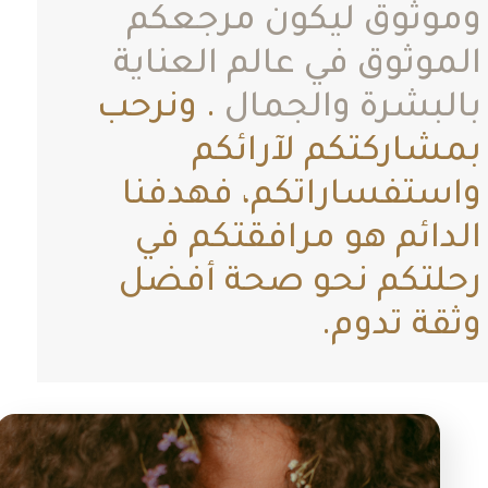
وثوق ليكون مرجعكم
موثوق في عالم العناية
لبشرة والجمال
. ونرحب
شاركتكم لآرائكم
ستفساراتكم، فهدفنا
دائم هو مرافقتكم في
لتكم نحو صحة أفضل
قة تدوم.